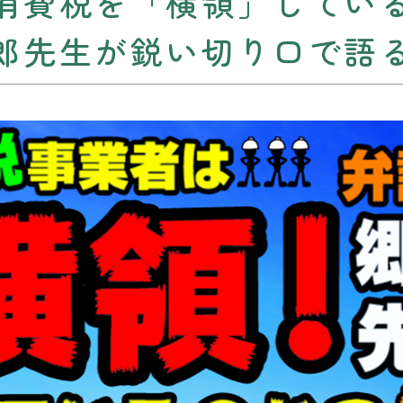
消費税を「横領」してい
郎先生が鋭い切り口で語